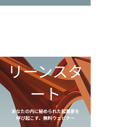
リーンスタ
ート
あなたの内に秘められた起業家を
呼び起こす、無料ウェビナー